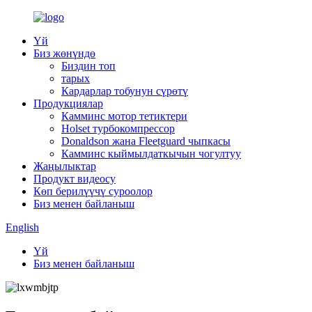
Үй
Биз жөнүндө
Биздин топ
тарых
Кардарлар тобунун сүрөтү
Продукциялар
Камминс мотор тетиктери
Holset турбокомпрессор
Donaldson жана Fleetguard чыпкасы
Камминс кыймылдаткычын чогултуу
Жаңылыктар
Продукт видеосу
Көп берилүүчү суроолор
Биз менен байланыш
English
Үй
Биз менен байланыш