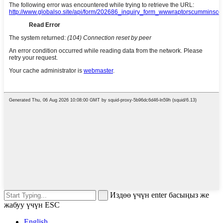
Издөө үчүн enter басыңыз же
жабуу үчүн ESC
English