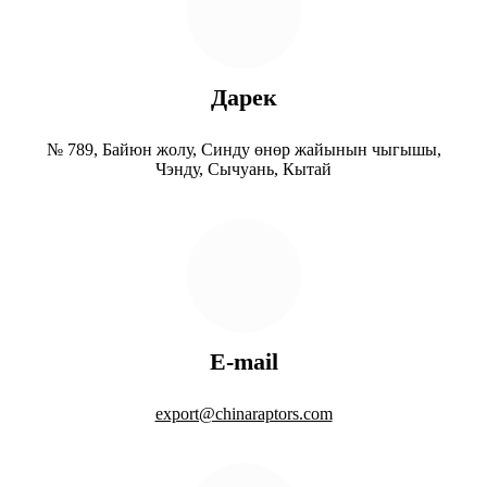
Дарек
№ 789, Байюн жолу, Синду өнөр жайынын чыгышы,
Чэнду, Сычуань, Кытай
E-mail
export@chinaraptors.com