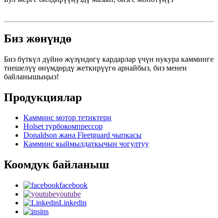
Биз жөнүндө
Биз бүткүл дүйнө жүзүндөгү кардарлар үчүн нукура камминге
тиешелүү өнүмдөрдү жеткирүүгө арнайбыз, биз менен
байланышыңыз!
Продукциялар
Камминс мотор тетиктери
Holset турбокомпрессор
Donaldson жана Fleetguard чыпкасы
Камминс кыймылдаткычын чогултуу
Коомдук байланыш
facebook
youtube
Linkedin
ins