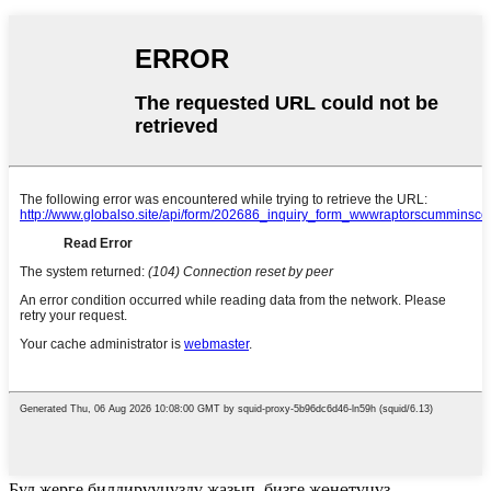
Бул жерге билдирүүңүздү жазып, бизге жөнөтүңүз