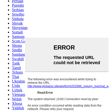
Persian
Punjabi
Serbian
Sesotho
Sinhala
Slovak
Slovenian
Somali
Samoan
Scots Gaelic
Shona
Sindhi
Sundanese
Swahili
Tajik
Tamil
Telugu
Thai
Ukrainian
Urdu
Uzbek
Vietnamese
Welsh
Xhosa
Yiddish