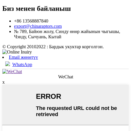
Биз менен байланыш
+86 13568887840
export@chinaraptors.com
№ 789, Байюн жолу, Синду өнөр жайынын чыгышы,
Чэнду, Сычуань, Кытай
© Copyright 20102022 : Бардык укуктар корголгон.
Email жөнөтүү
WhatsApp
WeChat
x