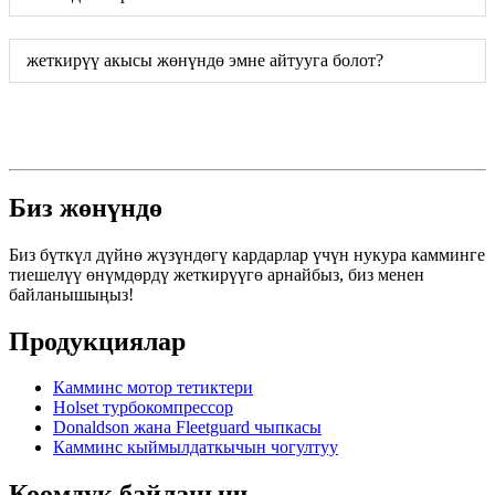
жеткирүү акысы жөнүндө эмне айтууга болот?
Биз жөнүндө
Биз бүткүл дүйнө жүзүндөгү кардарлар үчүн нукура камминге
тиешелүү өнүмдөрдү жеткирүүгө арнайбыз, биз менен
байланышыңыз!
Продукциялар
Камминс мотор тетиктери
Holset турбокомпрессор
Donaldson жана Fleetguard чыпкасы
Камминс кыймылдаткычын чогултуу
Коомдук байланыш