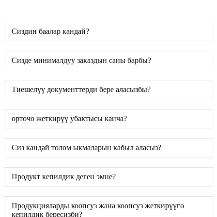
Сиздин баалар кандай?
Сизде минималдуу заказдын саны барбы?
Тиешелүү документтерди бере аласызбы?
орточо жеткирүү убактысы канча?
Сиз кандай төлөм ыкмаларын кабыл аласыз?
Продукт кепилдик деген эмне?
Продукцияларды коопсуз жана коопсуз жеткирүүгө
кепилдик бересизби?