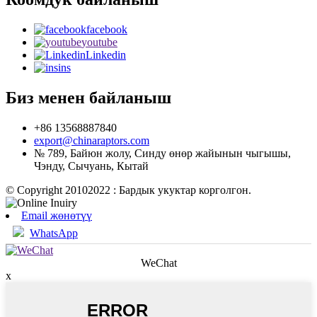
facebook
youtube
Linkedin
ins
Биз менен байланыш
+86 13568887840
export@chinaraptors.com
№ 789, Байюн жолу, Синду өнөр жайынын чыгышы,
Чэнду, Сычуань, Кытай
© Copyright 20102022 : Бардык укуктар корголгон.
Email жөнөтүү
WhatsApp
WeChat
x