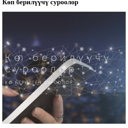
Көп берилүүчү суроолор
Көп берилүүчү
суроолор
КӨП БЕРИЛГЕН СУРООЛОР