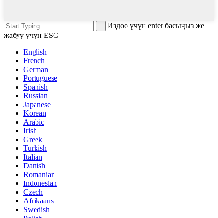
Издөө үчүн enter басыңыз же
жабуу үчүн ESC
English
French
German
Portuguese
Spanish
Russian
Japanese
Korean
Arabic
Irish
Greek
Turkish
Italian
Danish
Romanian
Indonesian
Czech
Afrikaans
Swedish