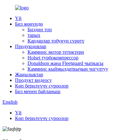
Үй
Биз жөнүндө
Биздин топ
тарых
Кардарлар тобунун сүрөтү
Продукциялар
Камминс мотор тетиктери
Holset турбокомпрессор
Donaldson жана Fleetguard чыпкасы
Камминс кыймылдаткычын чогултуу
Жаңылыктар
Продукт видеосу
Көп берилүүчү суроолор
Биз менен байланыш
English
Үй
Көп берилүүчү суроолор