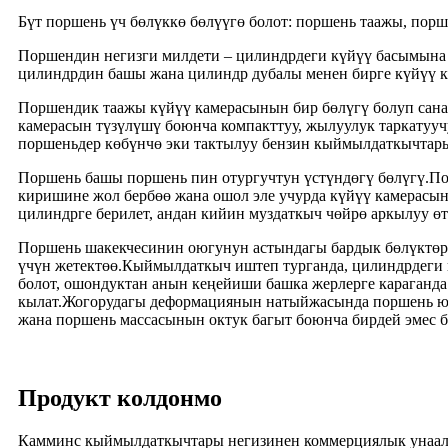
Бүт поршень үч бөлүккө бөлүүгө болот: поршень таажы, пор
Поршендин негизги милдети – цилиндрдеги күйүү басымына 
цилиндрдин башы жана цилиндр дубалы менен бирге күйүү к
Поршендик таажы күйүү камерасынын бир бөлүгү болуп санал
камерасын түзүлүшү боюнча компакттуу, жылуулук таркатууч
поршеньдер көбүнчө эки тактылуу бензин кыймылдаткычтары
Поршень башы поршень пин отургучтун үстүндөгү бөлүгү.По
киришине жол бербөө жана ошол эле учурда күйүү камерасы
цилиндрге берилет, андан кийин муздаткыч чөйрө аркылуу өт
Поршень шакекчесинин оюгунун астындагы бардык бөлүктөр 
үчүн жетектөө.Кыймылдаткыч иштеп турганда, цилиндрдеги
болот, ошондуктан анын кеңейиши башка жерлерге караганд
кылат.Жогорудагы деформациянын натыйжасында поршень юб
жана поршень массасынын октук багыт боюнча бирдей эмес 
Продукт колдонмо
Камминс кыймылдаткычтары негизинен коммерциялык унаалар