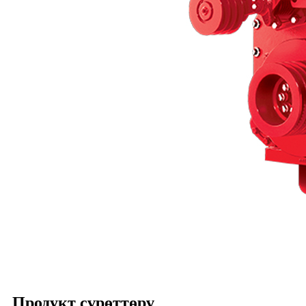
Продукт сүрөттөрү