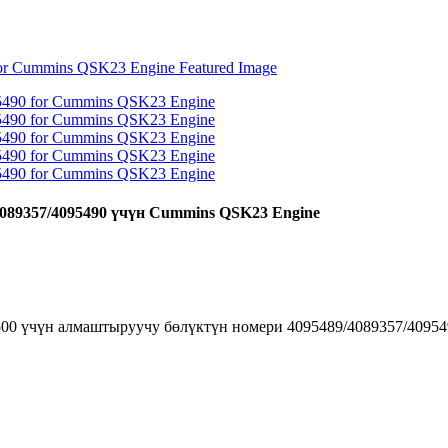
89357/4095490 үчүн Cummins QSK23 Engine
0 үчүн алмаштыруучу бөлүктүн номери 4095489/4089357/4095