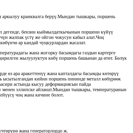
н аркылуу кранквалга берүү.Мындан тышкары, поршень
көп дегенде, бензин кыймылдаткычынын поршени күйүү
үн жалпак үстү же ойгон чокусун кабыл алат.Чоң
өбүнчө ар кандай чуңкурлардан жасалат.
пературадагы жана жогорку басымдагы газдын картерге
ңирилген жылуулуктун көбү поршень башынан да өтөт. Бөлүк
е өз ара аракеттенүү жана капталдагы басымды көтөрүү
ь ысытылгандан кийин поршень пининде металл көбүрөөк
аасири астында кысуу деформациясын пайда
 менен эллипске айланат.Мындан тышкары, температуранын
йүүсү чоң жана кичине болот.
чтөрүнө жана генераторлордо ж.