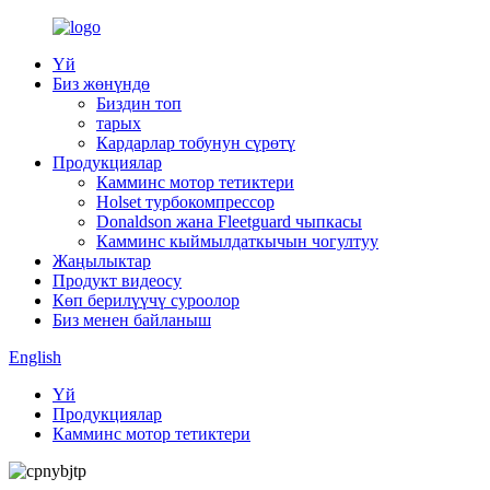
Үй
Биз жөнүндө
Биздин топ
тарых
Кардарлар тобунун сүрөтү
Продукциялар
Камминс мотор тетиктери
Holset турбокомпрессор
Donaldson жана Fleetguard чыпкасы
Камминс кыймылдаткычын чогултуу
Жаңылыктар
Продукт видеосу
Көп берилүүчү суроолор
Биз менен байланыш
English
Үй
Продукциялар
Камминс мотор тетиктери