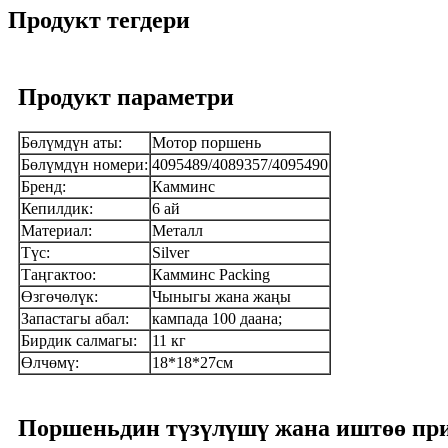
Продукт тегдери
Продукт параметри
Бөлүмдүн аты:
Мотор поршень
Бөлүмдүн номери:
4095489/4089357/4095490
Бренд:
Камминс
Кепилдик:
6 ай
Материал:
Металл
Түс:
Silver
Таңгактоо:
Камминс Packing
Өзгөчөлүк:
Чыныгы жана жаңы
Запастагы абал:
кампада 100 даана;
Бирдик салмагы:
11 кг
Өлчөмү:
18*18*27см
Поршеньдин түзүлүшү жана иштөө пр