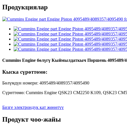
Продукциялар
Cummins Engine бөлүгү Кыймылдаткыч Поршень 4095489/40
Кыска сүрөттөмө:
Бөлүмдүн номери: 4095489/4089357/4095490
Сүрөттөмө: Cummins Engine QSK23 CM2250 K109, QSK23 CM50
Бизге электрондук кат жөнөтүү
Продукт чоо-жайы