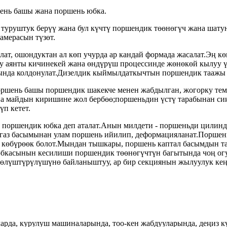
шень башы жана поршень юбка.
туруштук берүү жана бул күчтү поршендик төөнөгүч жана шату
амерасын түзөт.
ат, ошондуктан ал көп учурда ар кандай формада жасалат.Эң 
у аянты кичинекей жана өндүрүш процессинде жөнөкөй кылуу үч
нда колдонулат.Дизелдик кыймылдаткычтын поршендик таажы к
ршень башы поршендик шакекче менен жабдылган, жогорку тем
на майдын киришине жол бербөө;поршеньдин үстү тарабынан си
үп кетет.
поршендик юбка деп аталат.Анын милдети - поршеньди цилиндрд
 газ басымынан улам поршень ийилип, деформацияланат.Поршен
а көбүрөөк болот.Мындан тышкары, поршень каптал басымдын т
касынын кесилиши поршендик төөнөгүчтүн багытында чоң огу
бөлүштүрүлүшүнө байланыштуу, ар бир секциянын жылуулук кеңе
да, курулуш машиналарында, тоо-кен жабдууларында, деңиз кү