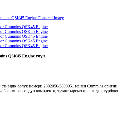
mins QSK45 Engine үчүн
тивдик бөлүк номери 2882050/3800951 менен Cummins оригина
турбокомпрессордун комплекти, туташтыргыч прокладка, турбок