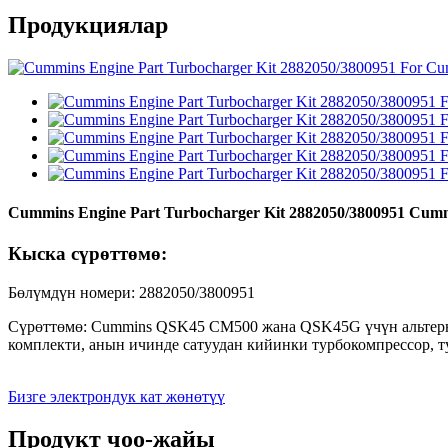
Продукциялар
Cummins Engine Part Turbocharger Kit 2882050/3800951 Cum
Кыска сүрөттөмө:
Бөлүмдүн номери: 2882050/3800951
Сүрөттөмө: Cummins QSK45 CM500 жана QSK45G үчүн альтерна
комплекти, анын ичинде сатуудан кийинки турбокомпрессор, 
Бизге электрондук кат жөнөтүү
Продукт чоо-жайы