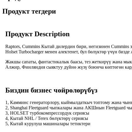
Продукт тегдери
Продукт Description
Raptors, Cummins Кытай дилердин бири, негизинен Cummins з
Holset Turbocharger менен алектенет, бул бөлүктөр үчүн бизде
Жакшы сапаты, фантастикалык баасы, тез жеткирүү жана мык
Алжир, Финляндия сыяктуу дүйнө жүзү боюнча көптөгөн карда
Биздин бизнес чөйрөлөрүбүз
1, Камминс генераторлору, кыймылдаткыч топтому жана чын
2, Shanghai Fleetguard чыпкалары жана АКШнын Fleetguard 
3, HOLSET турбокомпрессордук сериясы
4, Кытай NHL / Terex бөлүктөрү сериясы
5, Кытай курулуш машиналары тетиктери