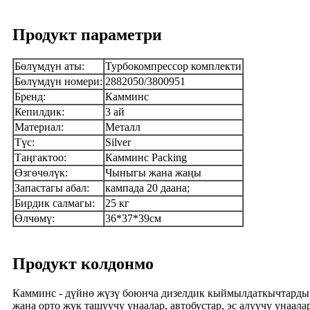
Продукт параметри
Бөлүмдүн аты:
Турбокомпрессор комплекти
Бөлүмдүн номери:
2882050/3800951
Бренд:
Камминс
Кепилдик:
3 ай
Материал:
Металл
Түс:
Silver
Таңгактоо:
Камминс Packing
Өзгөчөлүк:
Чыныгы жана жаңы
Запастагы абал:
кампада 20 даана;
Бирдик салмагы:
25 кг
Өлчөмү:
36*37*39см
Продукт колдонмо
Камминс - дүйнө жүзү боюнча дизелдик кыймылдаткычтарды ж
жана орто жүк ташуучу унаалар, автобустар, эс алуучу унаала