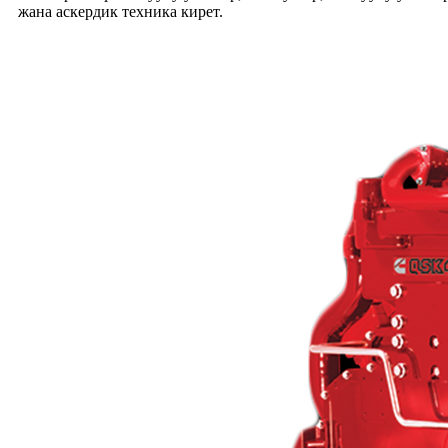
жана аскердик техника кирет.