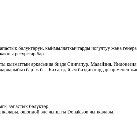
апастык бөлүктөрүн, кыймылдаткычтарды чогултуу жана генерато
 жакшы ресурстар бар.
ты кызматтын аркасында бизде Сингапур, Малайзия, Индонезия,
рларыбыз бар. ж.б.... Биз ар дайым биздин кардарлар менен жа
ыгы запастык бөлүктөр
чыпкалары, ошондой эле чыныгы Donaldson чыпкалары.