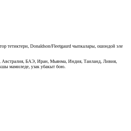
р тетиктери, Donaldson/Fleetgaurd чыпкалары, ошондой эле
 Австралия, БАЭ, Иран, Мьянма, Индия, Таиланд, Ливия,
кшы мамиледе, узак убакыт бою.