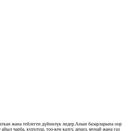
аткан жана тейлеген дүйнөлүк лидер.Анын базарларына оор
айыл чарба, курулуш, тоо-кен казуу, деңиз, мунай жана газ