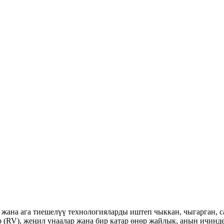
ана ага тиешелүү технологияларды иштеп чыккан, чыгарган, с
р (RV), жеңил унаалар жана бир катар өнөр жайлык, анын ичинде 