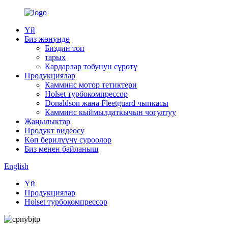
Үй
Биз жөнүндө
Биздин топ
тарых
Кардарлар тобунун сүрөтү
Продукциялар
Камминс мотор тетиктери
Holset турбокомпрессор
Donaldson жана Fleetguard чыпкасы
Камминс кыймылдаткычын чогултуу
Жаңылыктар
Продукт видеосу
Көп берилүүчү суроолор
Биз менен байланыш
English
Үй
Продукциялар
Holset турбокомпрессор