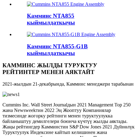
Камминс NTA855
кыймылдаткычы
Камминс NTA855-G1B
кыймылдаткычы
КАММИНС ЖЫЛДЫ ТУРУКТУУ
РЕЙТИНТЕР МЕНЕН АЯКТАЙТ
2021-жылдын 21-декабрында, Камминс менеджери тарабынан
Cummins Inc. Wall Street Journalдын 2021 Management Top 250
жана Newsweekтин 2022 Эң Жооптуу Компаниялар
тизмесинде жогорку рейтинги менен туруктуулукка
байланыштуу демилгелери боюнча күчтүү жылды аяктады.
Жаңы рейтингдер Камминстин S&P Dow Jones 2021 Дүйнөлүк
Туруктуулук Индексине кайтып келишинен жана