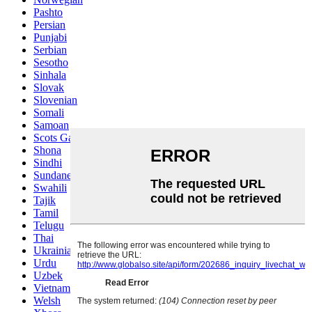
Pashto
Persian
Punjabi
Serbian
Sesotho
Sinhala
Slovak
Slovenian
Somali
Samoan
Scots Gaelic
Shona
Sindhi
Sundanese
Swahili
Tajik
Tamil
Telugu
Thai
Ukrainian
Urdu
Uzbek
Vietnamese
Welsh