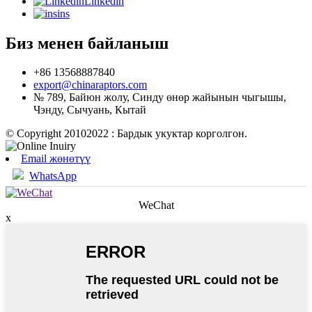
Linkedin
ins
Биз менен байланыш
+86 13568887840
export@chinaraptors.com
№ 789, Байюн жолу, Синду өнөр жайынын чыгышы,
Чэнду, Сычуань, Кытай
© Copyright 20102022 : Бардык укуктар корголгон.
Email жөнөтүү
WhatsApp
WeChat
x