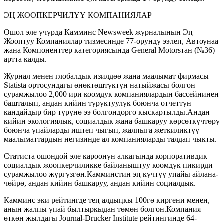
ЭҢ ЖООПКЕРЧИЛҮҮ КОМПАНИЯЛАР
Ошол эле учурда Камминс Newsweek журналынын Эң
Жооптуу Компаниялар тизмесинде 77-орунду ээлеп, Автоунаа
жана Компоненттер категориясында General Motorsтан (№36)
артта калды.
Журнал менен глобалдык изилдөө жана маалымат фирмасы
Statista ортосундагы өнөктөштүктүн натыйжасы болгон
сурамжылоо 2,000 ири коомдук компаниялардын бассейнинен
башталып, андан кийин туруктуулук боюнча отчеттун
кандайдыр бир түрүнө ээ болгондорго кыскартылды.Андан
кийин экологиялык, социалдык жана башкаруу көрсөткүчтөрү
боюнча упайларды иштеп чыгып, жалпыга жеткиликтүү
маалыматтардын негизинде ал компанияларды талдап чыкты.
Статиста ошондой эле кароонун алкагында корпоративдик
социалдык жоопкерчиликке байланыштуу коомдук пикирди
сурамжылоо жүргүзгөн.Камминстин эң күчтүү упайы айлана-
чөйрө, андан кийин башкаруу, андан кийин социалдык.
Камминс эки рейтингде тең алдыңкы 100гө киргени менен,
анын жалпы упай былтыркыдан төмөн болгон.Компания
өткөн жылдагы Journal-Drucker Institute рейтингинде 64-