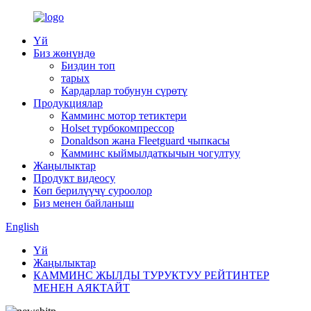
Үй
Биз жөнүндө
Биздин топ
тарых
Кардарлар тобунун сүрөтү
Продукциялар
Камминс мотор тетиктери
Holset турбокомпрессор
Donaldson жана Fleetguard чыпкасы
Камминс кыймылдаткычын чогултуу
Жаңылыктар
Продукт видеосу
Көп берилүүчү суроолор
Биз менен байланыш
English
Үй
Жаңылыктар
КАММИНС ЖЫЛДЫ ТУРУКТУУ РЕЙТИНТЕР
МЕНЕН АЯКТАЙТ