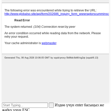
Издөө үчүн enter басыңыз же
жабуу үчүн ESC