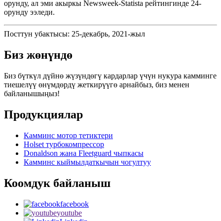
орунду, ал эми акыркы Newsweek-Statista рейтингинде 24-
орунду ээледи.
Посттун убактысы: 25-декабрь, 2021-жыл
Биз жөнүндө
Биз бүткүл дүйнө жүзүндөгү кардарлар үчүн нукура камминге
тиешелүү өнүмдөрдү жеткирүүгө арнайбыз, биз менен
байланышыңыз!
Продукциялар
Камминс мотор тетиктери
Holset турбокомпрессор
Donaldson жана Fleetguard чыпкасы
Камминс кыймылдаткычын чогултуу
Коомдук байланыш
facebook
youtube