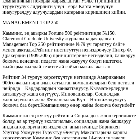
компаниянын ноябрда жарыяланган Уэльс Принцинин
туруктуулук лидерлиги үчүн Терра Карта мөөрүнүн
инаугуралдуу алуучулардын катарына киришинен кийин.
MANAGEMENT TOP 250
Камминс, эң акыркы Fortune 500 рейтингинде №150,
Claremont Graduate University журналына даярдалган
Management Top 250 рейтингинде №79 үч тараптуу байге
менен аяктады.Рейтинг институттун негиздөөчүсү Питер Ф.
Дракердин (1909-2005) принциптерине негизделип, башкаруу
боюнча кеңешчи, педагог жана жазуучу болуп иштеген,
жыйырма жылдай гезитте ай сайын макала жазган.
Рейтинг 34 түрдүү көрсөткүчтүн негизинде Американын
900гө жакын ири ачык сатылган компанияларын беш негизги
чөйрөдө – Кардарлардын канааттануусу, Кызматкерлердин
катышуусу жана өнүгүүсү, Инновациялар, Социалдык
жоопкерчилик жана Финансылык Күч – Натыйжалуулугу
боюнча баа берет.Компаниялар өнөр жайы боюнча бөлүнбөйт.
Камминстин эң күчтүү рейтинги Социалдык жоопкерчиликте
болду, ал ар түрдүү экологиялык, социалдык жана башкаруу
индикаторлоруна негизделген, анын ичинде Бириккен
Улуттар Уюмунун Туруктуу Өнүгүү Максаттарына каршы
көрсөткүчтөр.Камминс бул категорияда 14-орунду ээледи.