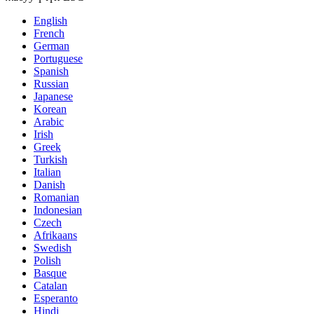
English
French
German
Portuguese
Spanish
Russian
Japanese
Korean
Arabic
Irish
Greek
Turkish
Italian
Danish
Romanian
Indonesian
Czech
Afrikaans
Swedish
Polish
Basque
Catalan
Esperanto
Hindi