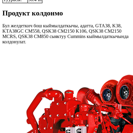
Продукт колдонмо
Бул желдеткич бош кыймылдаткычы, адатта, GTA38, K38,
KTA38GC CM558, QSK38 CM2150 K106, QSK38 CM2150
MCRS, QSK38 CM850 сыяктуу Cummins кыймылдаткычында
колдонулат.