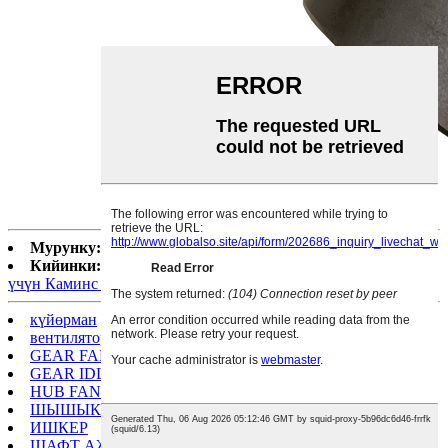
Мурунку:
Камминс QSX15 кыймылдаткычы
Кийинки:
Cummins Engine Parts Cummins 4B3.9 Engine
үчүн Каминс 3283179/3280102
күйөрман
вентилятор
GEAR FAN
GEAR IDLER
HUB FAN
ШЫШЫК ФАН
ИШКЕР
ШАФТ АЖЫРАТУУЧУ