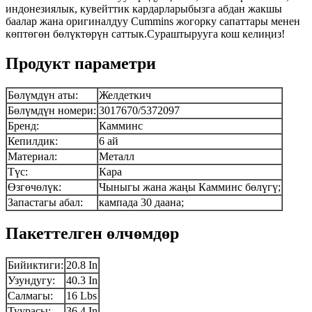
индонезиялык, кувейттик кардарларыбызга абдан жакшы
баалар жана оригиналдуу Cummins жогорку сапаттары менен
көптөгөн бөлүктөрүн саттык.Сураштырууга кош келиңиз!
Продукт параметри
Бөлүмдүн аты:
Желдеткич
Бөлүмдүн номери:
3017670/5372097
Бренд:
Камминс
Кепилдик:
6 ай
Материал:
Металл
Түс:
Кара
Өзгөчөлүк:
Чыныгы жана жаңы Камминс бөлүгү;
Запастагы абал:
кампада 30 даана;
Пакеттелген өлчөмдөр
Бийиктиги:
20.8 In
Узундугу:
40.3 In
Салмагы:
16 Lbs
Туурасы:
36.4 In