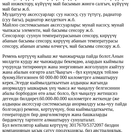
май инжектору, күйүүчү май басымын жөнгө салгыч, күйүүчү
май багы ж.б.
Муздатуучу аксессуарлар: суу насосу, суу түтүгү, радиатор
(суу багы), радиатор желдеткич ж.б.
Майлоо системасынын аксессуарлары: мунай насосу, мунай
чыпкасы элементи, май басымы сенсору ж.б.
Сенсорлор: суунун температурасынын сенсору, кирүүчү
абанын басымы сенсору, кирүүчү абанын температурасы
сенсору, абанын агымы өлчөгүч, май басымы сенсору ж.б.
Ремень кертүүчү кайыш же чынжырчада пайда болот.Анын
милдети курду же чынжырды бекемдөө, алардын кыймылы
учурунда титирөөнүн жана энергиянын жоголушун азайтуу
жана абалын өзгөртө алат.Чыңгыч - бул күнүмдүк тейлөө
буюму.Негизинен 60 000-80 000 километрге алмаштыруу
керек.Эгерде кыймылдаткычтын алдыңкы жагында
анормалдуу ышкырык үнү чыкса же чыңалуу белгисинин
абалы борбордон өтө алыс болсо, бул чыңалуу жетишсиз
дегенди билдирет.60.000-80.000 километрге жеткенде (же
алдыңкы аксессуар системасында анормалдуу ызы-чуу пайда
болгондо) ремени, кертүүчүнү, бош кыймылдаткычты,
генератордун бир дөңгөлөктөрүн жана башкаларды
бирдиктүү тартипте алмаштыруу сунушталат.
Бул вентилятор кайыш кертүүчү 3017670/5372097 биздин
компаниянын ысык сатуу продукциясы, биз австралиялык,