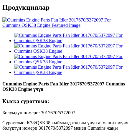
Продукциялар
Cummins Engine Parts Fan Idler 3017670/5372097 Cummins
QSK38 Engine үчүн
Кыска сүрөттөмө:
Бөлүмдүн номери: 3017670/5372097
Сүрөттөмө: К38/QSK38 кыймылдаткычы үчүн алмаштыруучу
бөлүктүн номери 3017670/5372097 менен Cummins жаңы