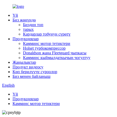
Үй
Биз жөнүндө
Биздин топ
тарых
Кардарлар тобунун сүрөтү
Продукциялар
Камминс мотор тетиктери
Holset турбокомпрессор
Donaldson жана Fleetguard чыпкасы
Камминс кыймылдаткычын чогултуу
Жаңылыктар
Продукт видеосу
Көп берилүүчү суроолор
Биз менен байланыш
English
Үй
Продукциялар
Камминс мотор тетиктери