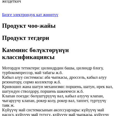
желдеткич
Бизге электрондук кат жөнөтүү
Продукт чоо-жайы
Продукт тегдери
Камминс бөлүктөрүнүн
классификациясы
Мотордун тетиктери: цилиндрдин башы, цилиндр блогу,
турбокомпрессор, май табагы ж.б.
Кабыл алуу системасы: аба чыпкасы, дроссель, кабыл алуу
резонатору, сормо коллектор ж.б.
Кривошип жана шатун механизми: поршень, шатун, ирек вал,
шатундун стволдору, поршень шакекчеси ж.б.
Клапан поезди: бөлүштүрүүчү вал, кабыл алуучу клапан,
чыгаруучу клапан, рокер колу, рокер вал, таппет, түртүүчү
таяк ж.
Күйүүчү май системасынын аксессуарлары: күйүүчү май
насосу, күйүүчү май түтүгү, күйүүчү май чыпкасы, күйүүчү